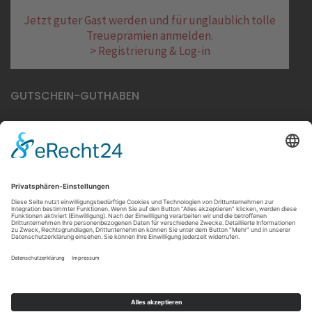
Jetzt guter Gast werden und für unglaublich tolle
Treueprämien anmelden.
> Registrierung & Log-in
GUTSCHEIN-GUTHABEN
Hier lang zur Guthabenabfrage
RECHTLICHES
Impressum
Datenschutz
Cookie-Einstellungen
Barrierefreiheitserklärung
Widerruf erklären