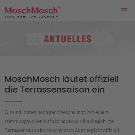
Togg
navi
MoschMosch läutet offiziell
die Terrassensaison ein
Wir sind immer noch ganz beschwingt: Mit einem
stimmungsvollen Auftakt haben wir die diesjährige
Terrassensaison im MoschMosch Goetheplatz offiziell